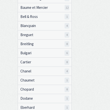
Baume et Mercier
12
Bell & Ross
1
Blancpain
4
Breguet
4
Breitling
8
Bulgari
6
Cartier
8
Chanel
4
Chaumet
1
Chopard
8
Dodane
1
Eberhard
1