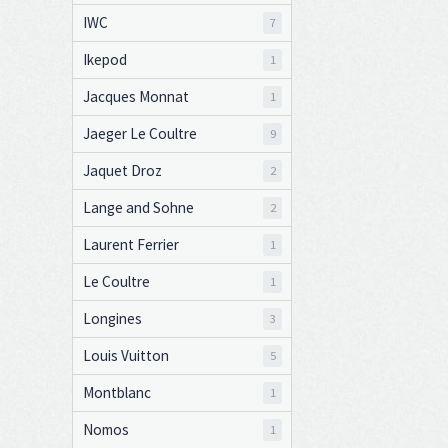
IWC
7
Ikepod
1
Jacques Monnat
1
Jaeger Le Coultre
9
Jaquet Droz
2
Lange and Sohne
2
Laurent Ferrier
1
Le Coultre
1
Longines
3
Louis Vuitton
5
Montblanc
1
Nomos
1