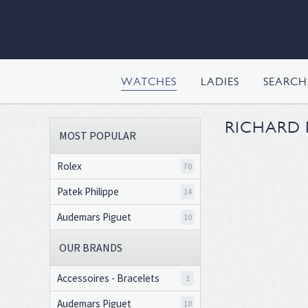
WATCHES
LADIES
SEARC
RICHARD 
MOST POPULAR
Rolex
70
Patek Philippe
14
Audemars Piguet
10
OUR BRANDS
Accessoires - Bracelets
1
Audemars Piguet
10