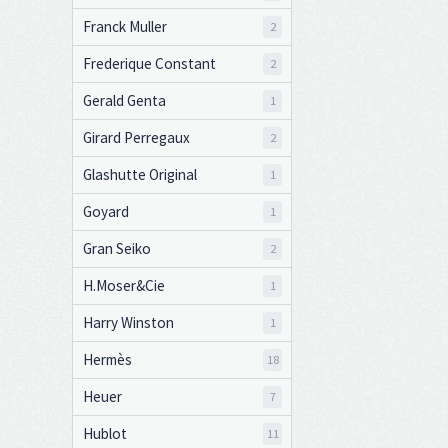
Franck Muller
2
Frederique Constant
2
Gerald Genta
1
Girard Perregaux
2
Glashutte Original
1
Goyard
1
Gran Seiko
2
H.Moser&Cie
1
Harry Winston
1
Hermès
18
Heuer
7
Hublot
11