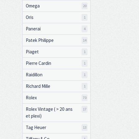
Omega
20
Oris
1
Panerai
4
Patek Philippe
14
Piaget
1
Pierre Cardin
1
Raidillon
1
Richard Mille
1
Rolex
70
Rolex Vintage ( > 20 ans
17
et plexi)
Tag Heuer
13
Tiffany & Co
1