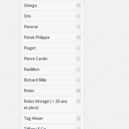
Omega
20
Oris
1
Panerai
4
Patek Philippe
14
Piaget
1
Pierre Cardin
1
Raidillon
1
Richard Mille
1
Rolex
68
Rolex Vintage ( > 20 ans
17
et plexi)
Tag Heuer
13
Tiffany & Co
1