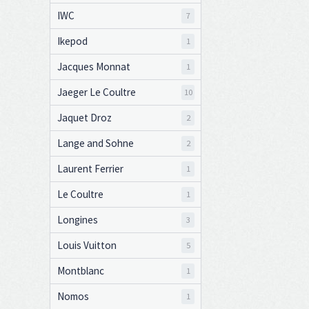
IWC
7
Ikepod
1
Jacques Monnat
1
Jaeger Le Coultre
10
Jaquet Droz
2
Lange and Sohne
2
Laurent Ferrier
1
Le Coultre
1
Longines
3
Louis Vuitton
5
Montblanc
1
Nomos
1