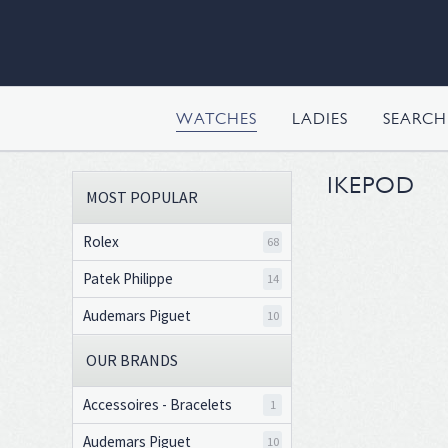
WATCHES
LADIES
SEARC
IKEPOD
MOST POPULAR
Rolex
68
Patek Philippe
14
Audemars Piguet
10
OUR BRANDS
Accessoires - Bracelets
1
Audemars Piguet
10