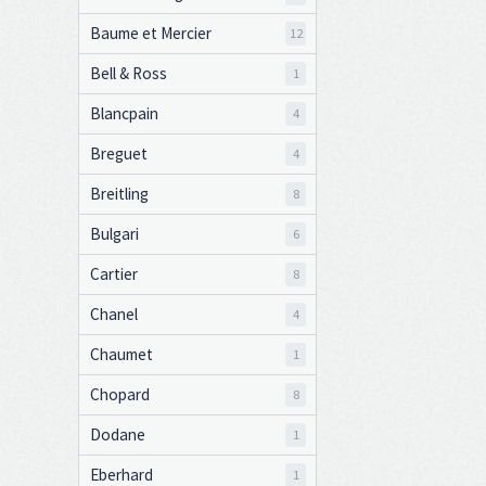
Baume et Mercier
12
Bell & Ross
1
Blancpain
4
Breguet
4
Breitling
8
Bulgari
6
Cartier
8
Chanel
4
Chaumet
1
Chopard
8
Dodane
1
Eberhard
1