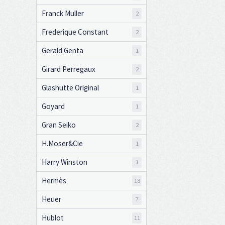
Franck Muller
2
Frederique Constant
2
Gerald Genta
1
Girard Perregaux
2
Glashutte Original
1
Goyard
1
Gran Seiko
2
H.Moser&Cie
1
Harry Winston
1
Hermès
18
Heuer
7
Hublot
11