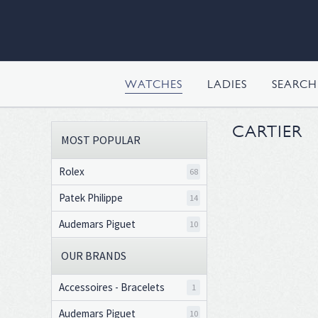
WATCHES
LADIES
SEARC
CARTIER
MOST POPULAR
Rolex
68
Patek Philippe
14
Audemars Piguet
10
OUR BRANDS
Accessoires - Bracelets
1
Audemars Piguet
10