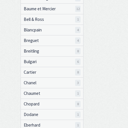
Baume et Mercier
12
Bell & Ross
1
Blancpain
4
Breguet
4
Breitling
8
Bulgari
6
Cartier
8
Chanel
3
Chaumet
1
Chopard
8
Dodane
1
Eberhard
1