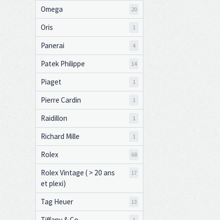
Omega
20
Oris
1
Panerai
4
Patek Philippe
14
Piaget
1
Pierre Cardin
1
Raidillon
1
Richard Mille
1
Rolex
68
Rolex Vintage ( > 20 ans
17
et plexi)
Tag Heuer
13
Tiffany & Co
1