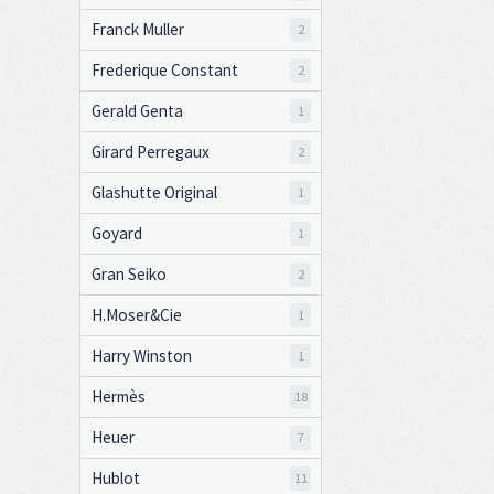
Franck Muller
2
Frederique Constant
2
Gerald Genta
1
Girard Perregaux
2
Glashutte Original
1
Goyard
1
Gran Seiko
2
H.Moser&Cie
1
Harry Winston
1
Hermès
18
Heuer
7
Hublot
11