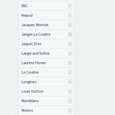
IWC
7
Ikepod
1
Jacques Monnat
1
Jaeger Le Coultre
10
Jaquet Droz
2
Lange and Sohne
2
Laurent Ferrier
1
Le Coultre
1
Longines
3
Louis Vuitton
5
Montblanc
1
Nomos
1